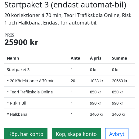
Startpaket 3 (endast automat-bil)
20 körlektioner á 70 min, Teori Trafikskola Online, Risk
1 och Halkbana. Endast för automat-bil.
PRIS
25900 kr
Namn
Antal
À pris
Summa
Startpaket 3
1
0 kr
0 kr
* 20 Körlektioner á 70 min
20
1033 kr
20660 kr
* Teori Trafikskola Online
1
850 kr
850 kr
* Risk 1 Bil
1
990 kr
990 kr
* Halkbana
1
3400 kr
3400 kr
Köp, har konto
Köp, skapa konto
Avbryt