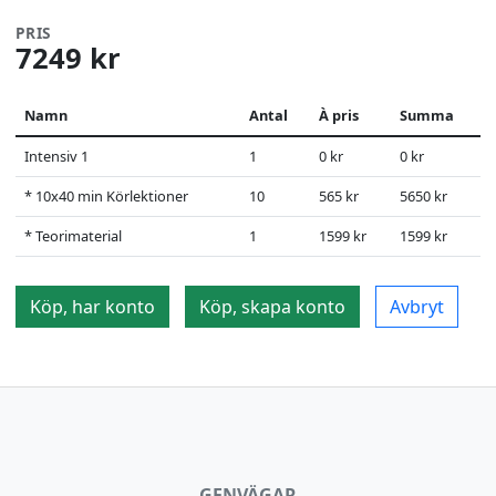
PRIS
7249 kr
Namn
Antal
À pris
Summa
Intensiv 1
1
0 kr
0 kr
* 10x40 min Körlektioner
10
565 kr
5650 kr
* Teorimaterial
1
1599 kr
1599 kr
Köp, har konto
Köp, skapa konto
Avbryt
GENVÄGAR