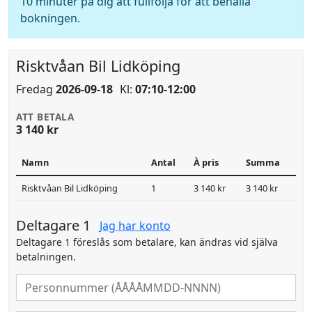
10 minuter på dig att fullfölja för att behålla
bokningen.
Risktvåan Bil Lidköping
Fredag
2026-09-18
Kl:
07:10-12:00
ATT BETALA
3 140 kr
Namn
Antal
À pris
Summa
Risktvåan Bil Lidköping
1
3 140 kr
3 140 kr
Deltagare 1
Jag har konto
Deltagare 1 föreslås som betalare, kan ändras vid själva
betalningen.