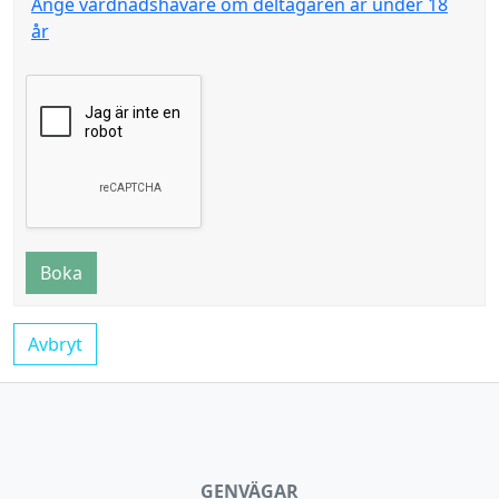
Ange vårdnadshavare om deltagaren är under 18
år
Boka
Avbryt
GENVÄGAR