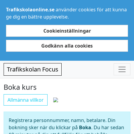
Trafikskolaonline.se
använder cookies för att kunna
ge dig en bättre upplevelse.
Cookieinställningar
Godkänn alla cookies
Trafikskolan Focus
Boka kurs
Allmänna villkor
Registrera personnummer, namn, betalare. Din
bokning sker när du klickar på
Boka
. Du har sedan