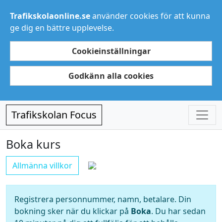
Trafikskolaonline.se
använder cookies för att kunna
ge dig en bättre upplevelse.
Cookieinställningar
Godkänn alla cookies
Trafikskolan Focus
Boka kurs
Allmänna villkor
Registrera personnummer, namn, betalare. Din
bokning sker när du klickar på
Boka
. Du har sedan