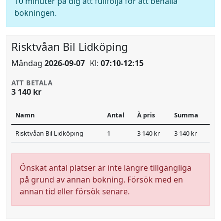
10 minuter på dig att fullfölja för att behålla
bokningen.
Risktvåan Bil Lidköping
Måndag
2026-09-07
Kl:
07:10-12:15
ATT BETALA
3 140 kr
Namn
Antal
À pris
Summa
Risktvåan Bil Lidköping
1
3 140 kr
3 140 kr
Önskat antal platser är inte längre tillgängliga
på grund av annan bokning. Försök med en
annan tid eller försök senare.