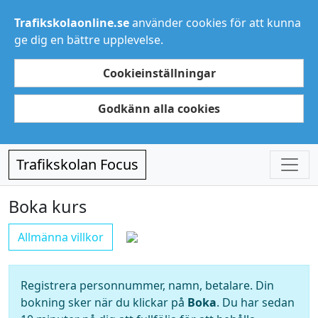
Trafikskolaonline.se
använder cookies för att kunna
ge dig en bättre upplevelse.
Cookieinställningar
Godkänn alla cookies
Trafikskolan Focus
Boka kurs
Allmänna villkor
Registrera personnummer, namn, betalare. Din
bokning sker när du klickar på
Boka
. Du har sedan