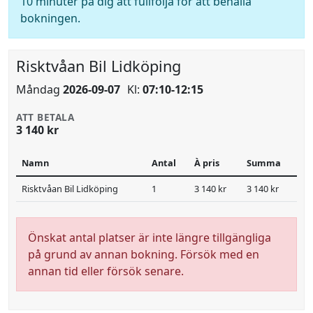
10 minuter på dig att fullfölja för att behålla
bokningen.
Risktvåan Bil Lidköping
Måndag
2026-09-07
Kl:
07:10-12:15
ATT BETALA
3 140 kr
Namn
Antal
À pris
Summa
Risktvåan Bil Lidköping
1
3 140 kr
3 140 kr
Önskat antal platser är inte längre tillgängliga
på grund av annan bokning. Försök med en
annan tid eller försök senare.