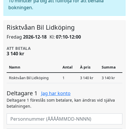
10 minuter på dig att fullfölja för att behålla
bokningen.
Risktvåan Bil Lidköping
Fredag
2026-12-18
Kl:
07:10-12:00
ATT BETALA
3 140 kr
Namn
Antal
À pris
Summa
Risktvåan Bil Lidköping
1
3 140 kr
3 140 kr
Deltagare 1
Jag har konto
Deltagare 1 föreslås som betalare, kan ändras vid själva
betalningen.