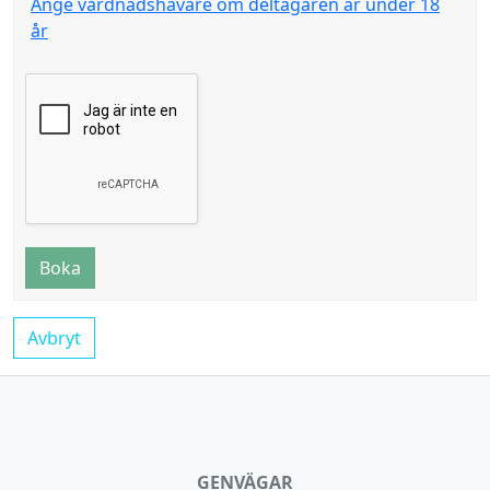
Ange vårdnadshavare om deltagaren är under 18
år
Boka
Avbryt
GENVÄGAR