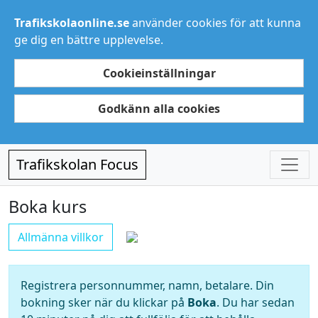
Trafikskolaonline.se
använder cookies för att kunna
ge dig en bättre upplevelse.
Cookieinställningar
Godkänn alla cookies
Trafikskolan Focus
Boka kurs
Allmänna villkor
Registrera personnummer, namn, betalare. Din
bokning sker när du klickar på
Boka
. Du har sedan