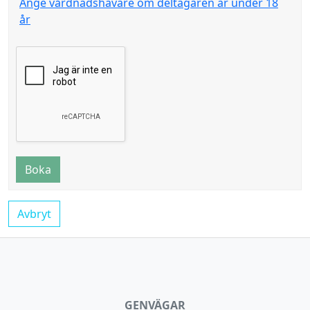
Ange vårdnadshavare om deltagaren är under 18
år
Boka
Avbryt
GENVÄGAR