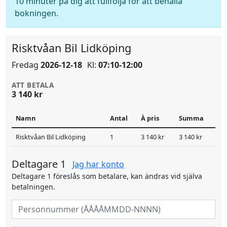
10 minuter på dig att fullfölja för att behålla
bokningen.
Risktvåan Bil Lidköping
Fredag
2026-12-18
Kl:
07:10-12:00
ATT BETALA
3 140 kr
Namn
Antal
À pris
Summa
Risktvåan Bil Lidköping
1
3 140 kr
3 140 kr
Deltagare 1
Jag har konto
Deltagare 1 föreslås som betalare, kan ändras vid själva
betalningen.