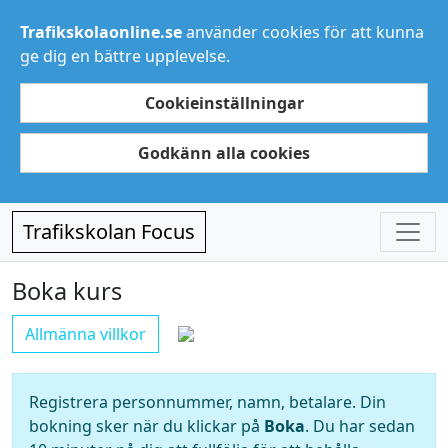
Trafikskolaonline.se
använder cookies för att kunna
ge dig en bättre upplevelse.
Cookieinställningar
Godkänn alla cookies
Trafikskolan Focus
Boka kurs
Allmänna villkor
Registrera personnummer, namn, betalare. Din
bokning sker när du klickar på
Boka
. Du har sedan