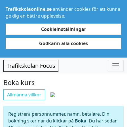
Trafikskolaonline.se
använder cookies för att kunna
ge dig en bättre upplevelse.
Cookieinställningar
Godkänn alla cookies
Trafikskolan Focus
Boka kurs
Allmänna villkor
Registrera personnummer, namn, betalare. Din
bokning sker när du klickar på
Boka
. Du har sedan