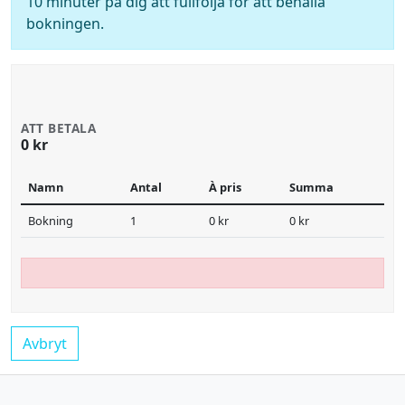
10 minuter på dig att fullfölja för att behålla
bokningen.
ATT BETALA
0 kr
Namn
Antal
À pris
Summa
Bokning
1
0 kr
0 kr
Avbryt