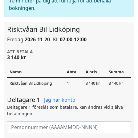
10 minuter på dig att fullfölja för att behålla
bokningen.
Risktvåan Bil Lidköping
Fredag
2026-11-20
Kl:
07:00-12:00
ATT BETALA
3 140 kr
Namn
Antal
À pris
Summa
Risktvåan Bil Lidköping
1
3 140 kr
3 140 kr
Deltagare 1
Jag har konto
Deltagare 1 föreslås som betalare, kan ändras vid själva
betalningen.