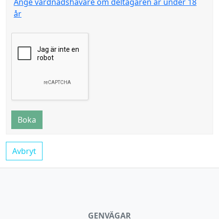
Ange vårdnadshavare om deltagaren är under 18
år
Boka
Avbryt
GENVÄGAR