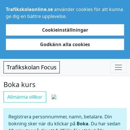
Trafikskolaonline.se
använder cookies för att kunna
ge dig en bättre upplevelse.
Cookieinställningar
Godkänn alla cookies
Trafikskolan Focus
Boka kurs
Allmänna villkor
Registrera personnummer, namn, betalare. Din
bokning sker när du klickar på
Boka
. Du har sedan