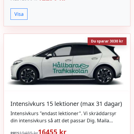
Visa
Du sparar 3030 kr
Intensivkurs 15 lektioner (max 31 dagar)
Intensivkurs "endast lektioner". Vi skräddarsyr
din intensivkurs så att det passar Dig. Maila
info@htig.se eller sms:a 073-1559430 för kontakt.
16455 kr
19485 kr
PRIS