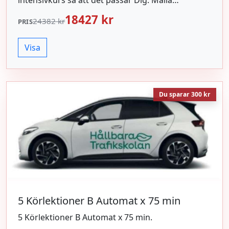
intensivkurs så att det passar Dig. Maila
info@htig.se eller ring/messa 073-1559430 för
18427 kr
24382 kr
PRIS
kontakt. Köpet kan genomföras direkt.
Erbjudandet gäller tills vidare. 15 st Körlektioner
Visa
B Automat x 75 min, Teorimaterial, Risk1 och
Risk2.
Du sparar 300 kr
5 Körlektioner B Automat x 75 min
5 Körlektioner B Automat x 75 min.