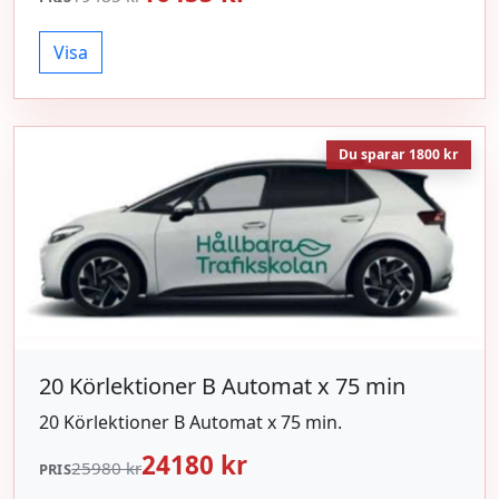
Köpet kan genomföras direkt. Erbjudandet gäller
tills vidare. 15 Körlektioner B Automat x 75 min.
Visa
Du sparar 1800 kr
20 Körlektioner B Automat x 75 min
20 Körlektioner B Automat x 75 min.
24180 kr
25980 kr
PRIS