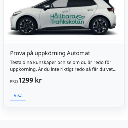
Prova på uppkörning Automat
Testa dina kunskaper och se om du är redo för
uppkörning. Är du inte riktigt redo så får du veta
vad du behöver förbättra/utveckla inför
1299 kr
PRIS
körprovet.
Visa