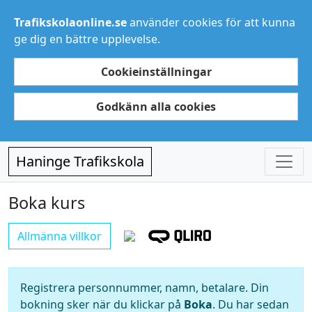
Trafikskolaonline.se
använder cookies för att kunna
ge dig en bättre upplevelse.
Cookieinställningar
Godkänn alla cookies
Haninge Trafikskola
Boka kurs
Allmänna villkor
Registrera personnummer, namn, betalare. Din
bokning sker när du klickar på
Boka
. Du har sedan