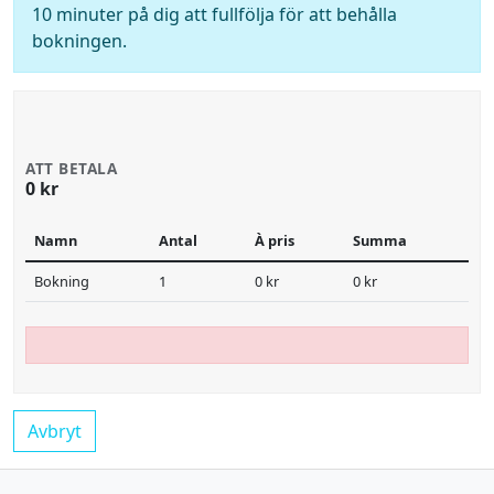
10 minuter på dig att fullfölja för att behålla
bokningen.
ATT BETALA
0 kr
Namn
Antal
À pris
Summa
Bokning
1
0 kr
0 kr
Avbryt