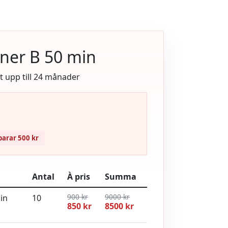
oner B 50 min
tt upp till 24 månader
parar 500 kr
Antal
À pris
Summa
900 kr
9000 kr
in
10
850 kr
8500 kr