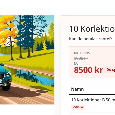
10 Körlekti
Kan delbetalas räntefri
ORD. PRIS
9000 kr
NU
8500 kr
Du s
Namn
10 Körlektioner B 50 m
-500 kr