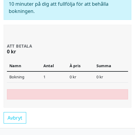
10 minuter på dig att fullfölja för att behålla
bokningen.
ATT BETALA
0 kr
Namn
Antal
À pris
Summa
Bokning
1
0 kr
0 kr
Avbryt