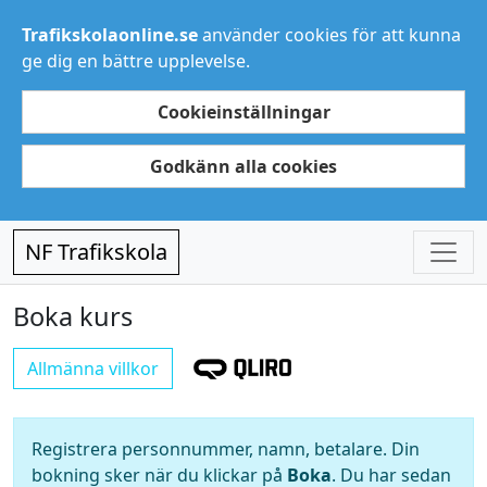
Trafikskolaonline.se
använder cookies för att kunna
ge dig en bättre upplevelse.
Cookieinställningar
Godkänn alla cookies
NF Trafikskola
Boka kurs
Allmänna villkor
Registrera personnummer, namn, betalare. Din
bokning sker när du klickar på
Boka
. Du har sedan