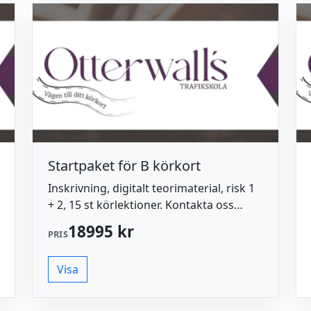
Startpaket för B körkort
Inskrivning, digitalt teorimaterial, risk 1
+ 2, 15 st körlektioner. Kontakta oss
gärna vid frågor/funderingar: 0762 911
18995 kr
PRIS
511 info@otterwalls.se
Visa