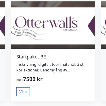
Startpaket BE
Inskrivning, digitalt teorimaterial, 3 st
körlektioner. Genomgång av
säkerhetskontroll + körning i trafik. Hyr
7500 kr
PRIS
av bil och släp på prov. Kontakta oss
gärna vid frågor/funderingar: 0762 911
Visa
511 info@otterwalls.se