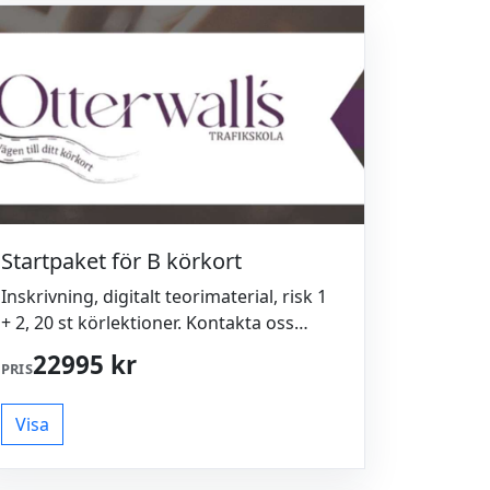
Startpaket för B körkort
Inskrivning, digitalt teorimaterial, risk 1
+ 2, 20 st körlektioner. Kontakta oss
gärna vid frågor/funderingar: 0762 911
22995 kr
PRIS
511 info@otterwalls.se
Visa