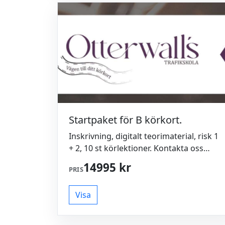
Startpaket för B körkort.
Inskrivning, digitalt teorimaterial, risk 1
+ 2, 10 st körlektioner. Kontakta oss
gärna vid frågor/funderingar: 0762 911
14995 kr
PRIS
511 info@otterwalls.se
Visa