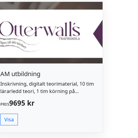
AM utbildning
Inskrivning, digitalt teorimaterial, 10 tim
lärarledd teori, 1 tim körning på
manöverbana, 6 tim körlektioner i trafik.
9695 kr
PRIS
Kontakta oss gärna vid
frågor/funderingar: 0762 911 511
Visa
info@otterwalls.se