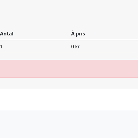
Antal
À pris
1
0 kr