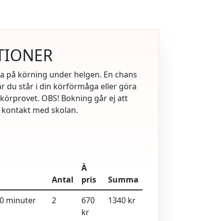
TIONER
va på körning under helgen. En chans
ar du står i din körförmåga eller göra
 körprovet. OBS! Bokning går ej att
a kontakt med skolan.
À
Antal
pris
Summa
40 minuter
2
670
1340 kr
kr