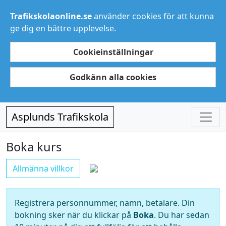
Trafikskolaonline.se
använder cookies för att kunna
ge dig en bättre upplevelse.
Cookieinställningar
Godkänn alla cookies
Asplunds Trafikskola
Boka kurs
Allmänna villkor
Registrera personnummer, namn, betalare. Din
bokning sker när du klickar på
Boka
. Du har sedan