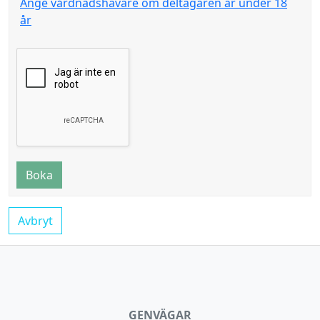
Ange vårdnadshavare om deltagaren är under 18
år
Boka
Avbryt
GENVÄGAR