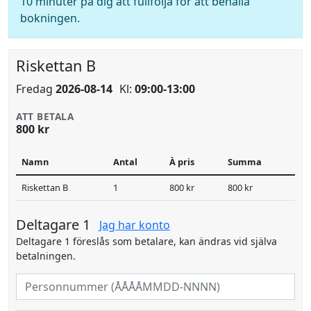
10 minuter på dig att fullfölja för att behålla
bokningen.
Riskettan B
Fredag
2026-08-14
Kl:
09:00-13:00
ATT BETALA
800 kr
Namn
Antal
À pris
Summa
Riskettan B
1
800 kr
800 kr
Deltagare 1
Jag har konto
Deltagare 1 föreslås som betalare, kan ändras vid själva
betalningen.