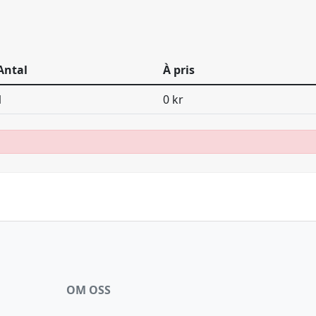
Antal
À pris
1
0 kr
OM OSS