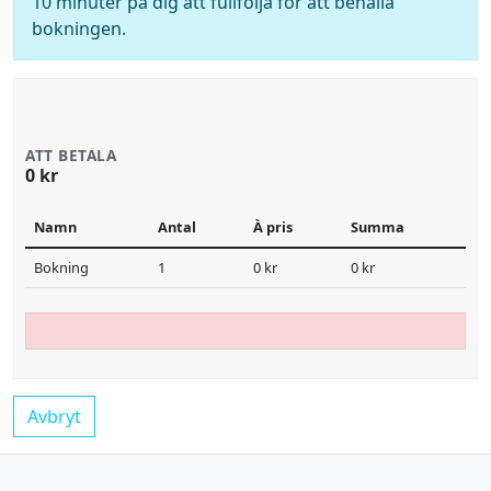
10 minuter på dig att fullfölja för att behålla
bokningen.
ATT BETALA
0 kr
Namn
Antal
À pris
Summa
Bokning
1
0 kr
0 kr
Avbryt