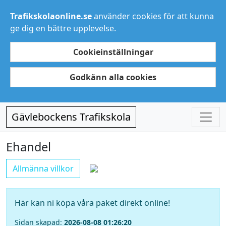
Trafikskolaonline.se
använder cookies för att kunna
ge dig en bättre upplevelse.
Cookieinställningar
Godkänn alla cookies
Gävlebockens Trafikskola
Ehandel
Allmänna villkor
Här kan ni köpa våra paket direkt online!
Sidan skapad:
2026-08-08 01:26:20