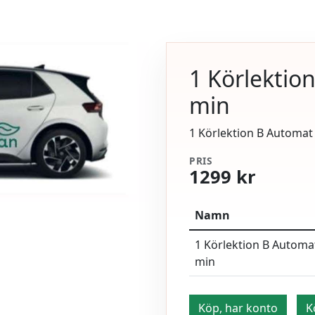
1 Körlektio
min
1 Körlektion B Automat
PRIS
1299 kr
Namn
1 Körlektion B Automa
min
Köp, har konto
K