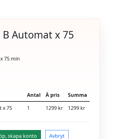
n B Automat x 75
 x 75 min
Antal
À pris
Summa
t x 75
1
1299 kr
1299 kr
öp, skapa konto
Avbryt