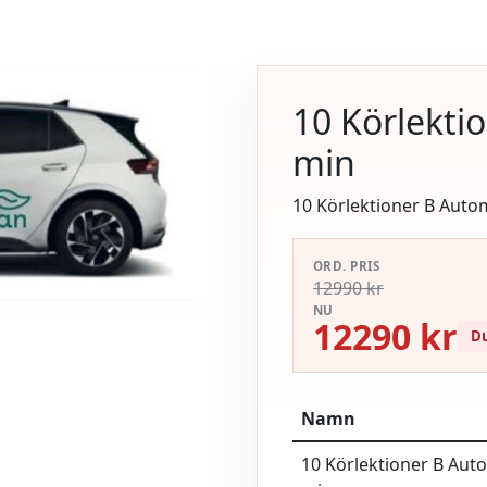
10 Körlekti
min
10 Körlektioner B Auto
ORD. PRIS
12990 kr
NU
12290 kr
Du
Namn
10 Körlektioner B Aut