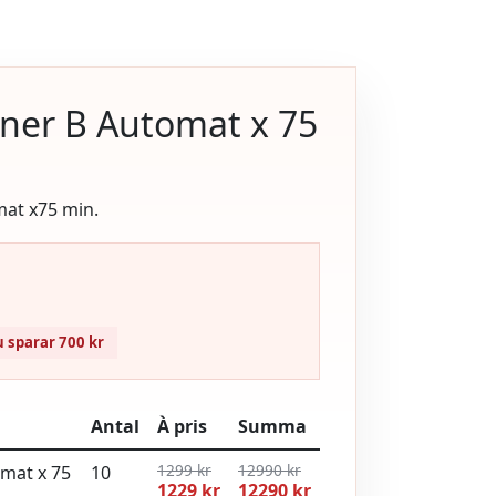
oner B Automat x 75
mat x75 min.
 sparar 700 kr
Antal
À pris
Summa
1299 kr
12990 kr
omat x 75
10
1229 kr
12290 kr