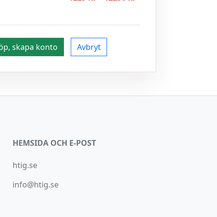
öp, skapa konto
Avbryt
HEMSIDA OCH E-POST
htig.se
info@htig.se