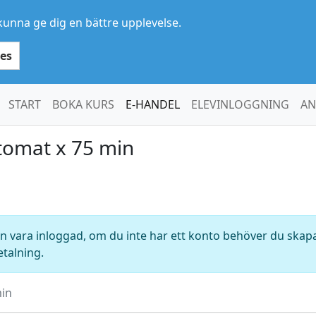
kunna ge dig en bättre upplevelse.
es
START
BOKA KURS
E-HANDEL
ELEVINLOGGNING
AN
tomat x 75 min
 vara inloggad, om du inte har ett konto behöver du skapa 
etalning.
min