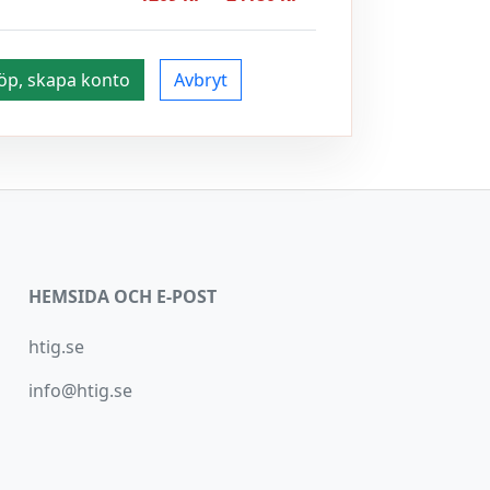
öp, skapa konto
Avbryt
HEMSIDA OCH E-POST
htig.se
info@htig.se