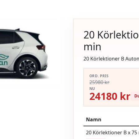
20 Körlekti
min
20 Körlektioner B Autom
ORD. PRIS
25980 kr
NU
24180 kr
Du
Namn
20 Körlektioner B x 75