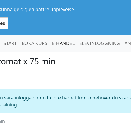
kunna ge dig en bättre upplevelse.
es
START
BOKA KURS
E-HANDEL
ELEVINLOGGNING
AN
tomat x 75 min
 vara inloggad, om du inte har ett konto behöver du skapa 
etalning.
min