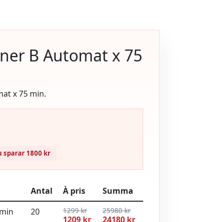
oner B Automat x 75
at x 75 min.
 sparar 1800 kr
Antal
À pris
Summa
1299 kr
25980 kr
 min
20
1209 kr
24180 kr