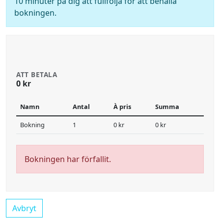
10 minuter på dig att fullfölja för att behålla
bokningen.
ATT BETALA
0 kr
Namn
Antal
À pris
Summa
Bokning
1
0 kr
0 kr
Bokningen har förfallit.
Avbryt