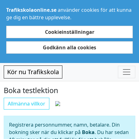
Trafikskolaonline.se
använder cookies för att kunna
ge dig en bättre upplevelse.
Cookieinställningar
Godkänn alla cookies
Kör nu Trafikskola
Boka testlektion
Allmänna villkor
Registrera personnummer, namn, betalare. Din
bokning sker när du klickar på
Boka
. Du har sedan