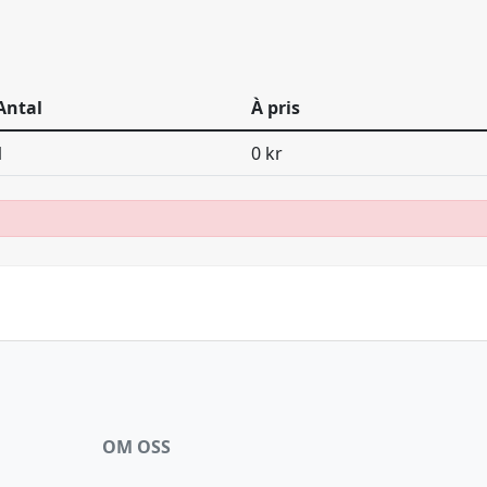
Antal
À pris
1
0 kr
OM OSS