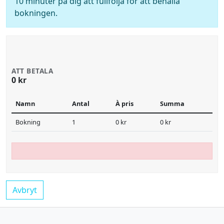
10 minuter på dig att fullfölja för att behålla
bokningen.
ATT BETALA
0 kr
Namn
Antal
À pris
Summa
Bokning
1
0 kr
0 kr
Avbryt