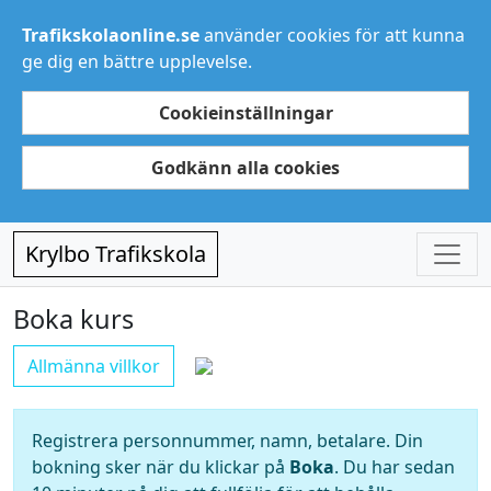
Trafikskolaonline.se
använder cookies för att kunna
ge dig en bättre upplevelse.
Cookieinställningar
Godkänn alla cookies
Krylbo Trafikskola
Boka kurs
Allmänna villkor
Registrera personnummer, namn, betalare. Din
bokning sker när du klickar på
Boka
. Du har sedan