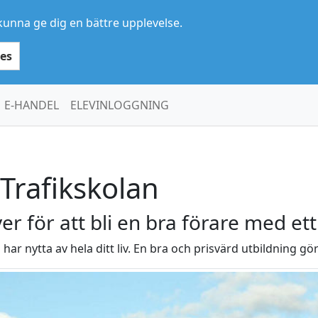
kunna ge dig en bättre upplevelse.
es
E-HANDEL
ELEVINLOGGNING
Trafikskolan
ver för att bli en bra förare med et
 har nytta av hela ditt liv. En bra och prisvärd utbildning gö