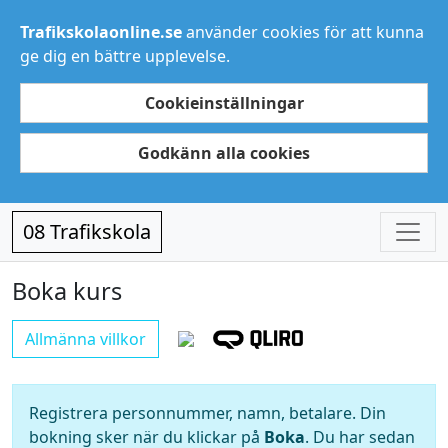
Trafikskolaonline.se
använder cookies för att kunna
ge dig en bättre upplevelse.
Cookieinställningar
Godkänn alla cookies
08 Trafikskola
Boka kurs
Allmänna villkor
Registrera personnummer, namn, betalare. Din
bokning sker när du klickar på
Boka
. Du har sedan