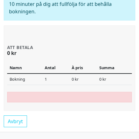
10 minuter på dig att fullfölja för att behålla
bokningen.
ATT BETALA
0 kr
Namn
Antal
À pris
Summa
Bokning
1
0 kr
0 kr
Avbryt