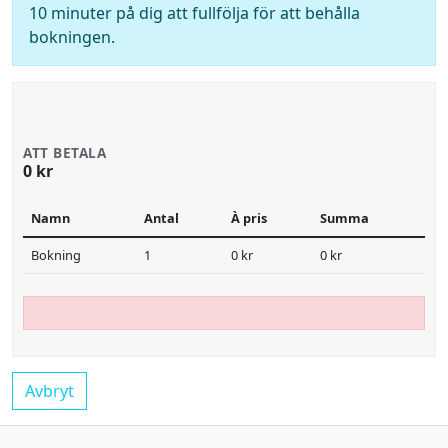
10 minuter på dig att fullfölja för att behålla
bokningen.
ATT BETALA
0 kr
Namn
Antal
À pris
Summa
Bokning
1
0 kr
0 kr
Avbryt