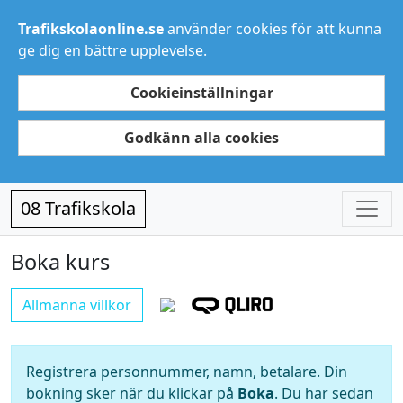
Trafikskolaonline.se
använder cookies för att kunna
ge dig en bättre upplevelse.
Cookieinställningar
Godkänn alla cookies
08 Trafikskola
Boka kurs
Allmänna villkor
Registrera personnummer, namn, betalare. Din
bokning sker när du klickar på
Boka
. Du har sedan