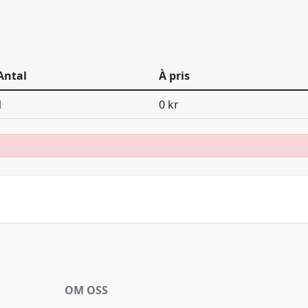
Antal
À pris
1
0 kr
OM OSS