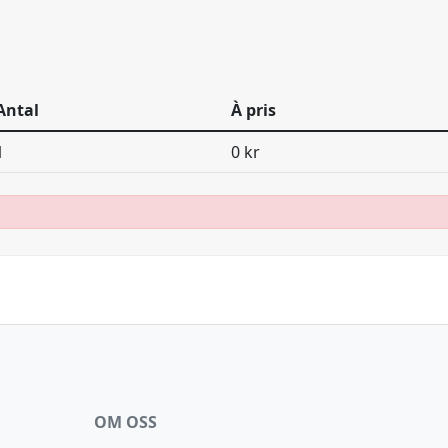
Antal
À pris
1
0 kr
OM OSS