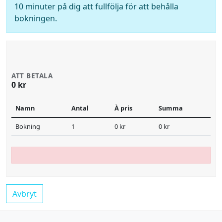
10 minuter på dig att fullfölja för att behålla
bokningen.
ATT BETALA
0 kr
Namn
Antal
À pris
Summa
Bokning
1
0 kr
0 kr
Avbryt