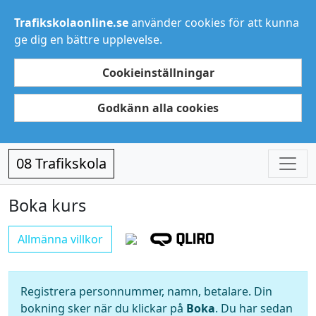
Trafikskolaonline.se
använder cookies för att kunna
ge dig en bättre upplevelse.
Cookieinställningar
Godkänn alla cookies
08 Trafikskola
Boka kurs
Allmänna villkor
Registrera personnummer, namn, betalare. Din
bokning sker när du klickar på
Boka
. Du har sedan