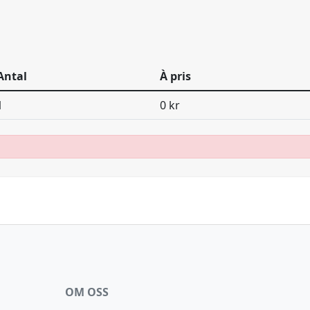
Antal
À pris
1
0 kr
OM OSS