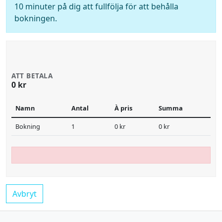
10 minuter på dig att fullfölja för att behålla
bokningen.
ATT BETALA
0 kr
Namn
Antal
À pris
Summa
Bokning
1
0 kr
0 kr
Avbryt