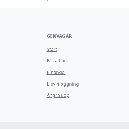
GENVÄGAR
Start
Boka kurs
E-handel
Elevinloggning
Ångra köp