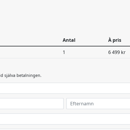
Antal
À pris
1
6 499 kr
id själva betalningen.