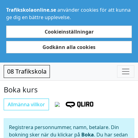
Trafikskolaonline.se
använder cookies för att kunna
ge dig en bättre upplevelse.
Cookieinställningar
Godkänn alla cookies
08 Trafikskola
Boka kurs
Allmänna villkor
Registrera personnummer, namn, betalare. Din
bokning sker när du klickar på
Boka
. Du har sedan