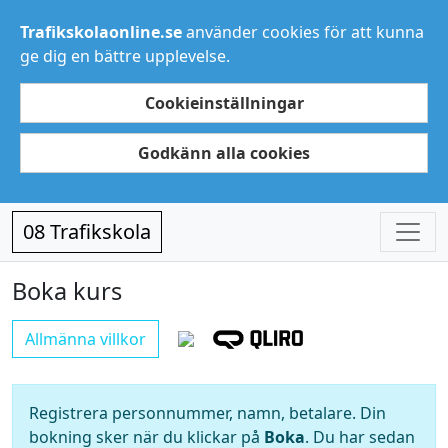
Trafikskolaonline.se
använder cookies för att kunna
ge dig en bättre upplevelse.
Cookieinställningar
Godkänn alla cookies
08 Trafikskola
Boka kurs
Allmänna villkor
Registrera personnummer, namn, betalare. Din
bokning sker när du klickar på
Boka
. Du har sedan