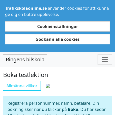
Trafikskolaonline.se
använder cookies för att kunna
ge dig en bättre upplevelse.
Cookieinställningar
Godkänn alla cookies
Ringens bilskola
Boka testlektion
Allmänna villkor
Registrera personnummer, namn, betalare. Din
bokning sker när du klickar på
Boka
. Du har sedan