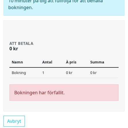
10 minuter på dig att fullfölja för att behålla
bokningen.
ATT BETALA
0 kr
Namn
Antal
À pris
Summa
Bokning
1
0 kr
0 kr
Bokningen har förfallit.
Avbryt