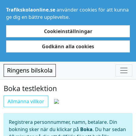
Trafikskolaonline.se
använder cookies för att kunna
ge dig en bättre upplevelse.
Cookieinställningar
Godkänn alla cookies
Ringens bilskola
Boka testlektion
Allmänna villkor
Registrera personnummer, namn, betalare. Din
bokning sker när du klickar på
Boka
. Du har sedan