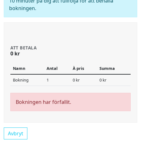
10 minuter på dig att fullfölja för att behålla
bokningen.
ATT BETALA
0 kr
Namn
Antal
À pris
Summa
Bokning
1
0 kr
0 kr
Bokningen har förfallit.
Avbryt