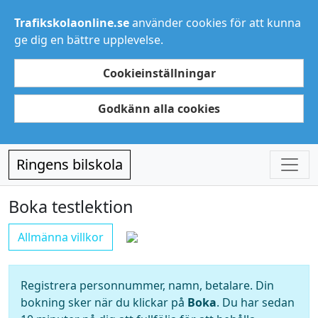
Trafikskolaonline.se
använder cookies för att kunna
ge dig en bättre upplevelse.
Cookieinställningar
Godkänn alla cookies
Ringens bilskola
Boka testlektion
Allmänna villkor
Registrera personnummer, namn, betalare. Din
bokning sker när du klickar på
Boka
. Du har sedan