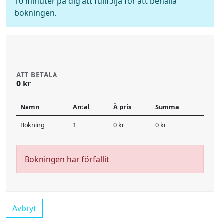
10 minuter på dig att fullfölja för att behålla
bokningen.
ATT BETALA
0 kr
Namn
Antal
À pris
Summa
Bokning
1
0 kr
0 kr
Bokningen har förfallit.
Avbryt