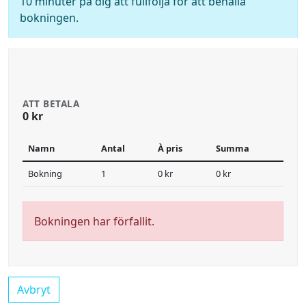
10 minuter på dig att fullfölja för att behålla
bokningen.
ATT BETALA
0 kr
Namn
Antal
À pris
Summa
Bokning
1
0 kr
0 kr
Bokningen har förfallit.
Avbryt