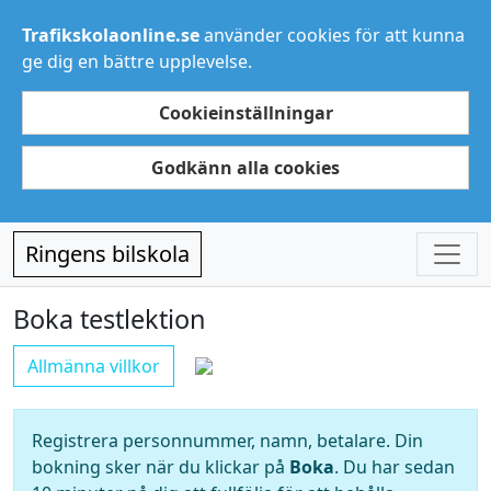
Trafikskolaonline.se
använder cookies för att kunna
ge dig en bättre upplevelse.
Cookieinställningar
Godkänn alla cookies
Ringens bilskola
Boka testlektion
Allmänna villkor
Registrera personnummer, namn, betalare. Din
bokning sker när du klickar på
Boka
. Du har sedan