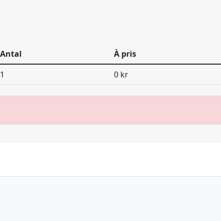
Antal
À pris
1
0 kr