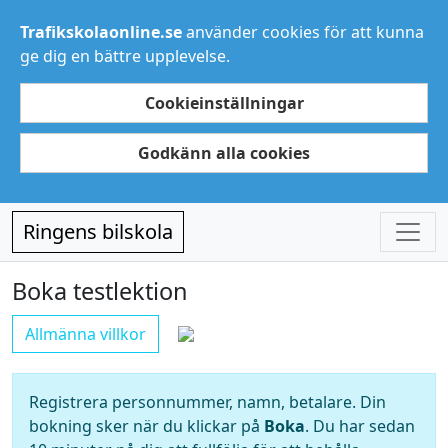
Trafikskolaonline.se
använder cookies för att kunna
ge dig en bättre upplevelse.
Cookieinställningar
Godkänn alla cookies
Ringens bilskola
Boka testlektion
Allmänna villkor
Registrera personnummer, namn, betalare. Din
bokning sker när du klickar på
Boka
. Du har sedan