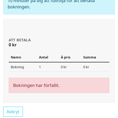
10 minuter på dig att fullfölja för att behålla
bokningen.
ATT BETALA
0 kr
Namn
Antal
À pris
Summa
Bokning
1
0 kr
0 kr
Bokningen har förfallit.
Avbryt