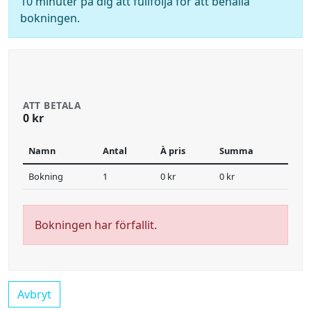
10 minuter på dig att fullfölja för att behålla
bokningen.
ATT BETALA
0 kr
Namn
Antal
À pris
Summa
Bokning
1
0 kr
0 kr
Bokningen har förfallit.
Avbryt