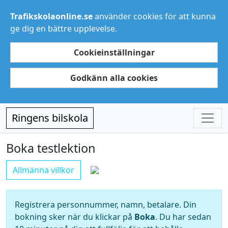
Trafikskolaonline.se
använder cookies för att kunna
ge dig en bättre upplevelse.
Cookieinställningar
Godkänn alla cookies
Ringens bilskola
Boka testlektion
Allmänna villkor
Registrera personnummer, namn, betalare. Din
bokning sker när du klickar på
Boka
. Du har sedan