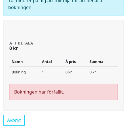
10 minuter på dig att fullfölja för att behålla
bokningen.
ATT BETALA
0 kr
Namn
Antal
À pris
Summa
Bokning
1
0 kr
0 kr
Bokningen har förfallit.
Avbryt