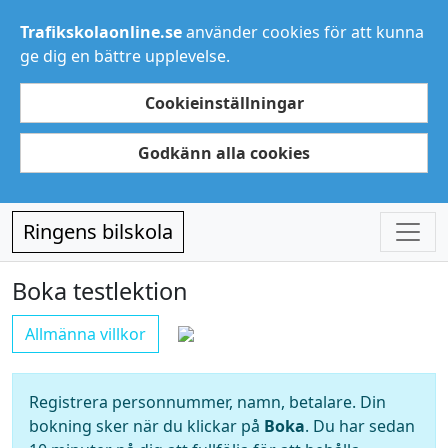
Trafikskolaonline.se
använder cookies för att kunna
ge dig en bättre upplevelse.
Cookieinställningar
Godkänn alla cookies
Ringens bilskola
Boka testlektion
Allmänna villkor
Registrera personnummer, namn, betalare. Din
bokning sker när du klickar på
Boka
. Du har sedan