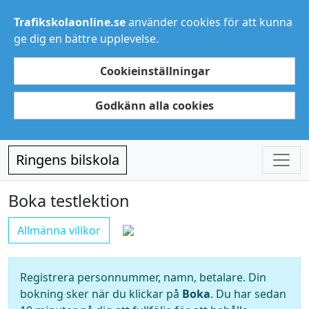
Trafikskolaonline.se
använder cookies för att kunna
ge dig en bättre upplevelse.
Cookieinställningar
Godkänn alla cookies
Ringens bilskola
Boka testlektion
Allmänna villkor
Registrera personnummer, namn, betalare. Din
bokning sker när du klickar på
Boka
. Du har sedan