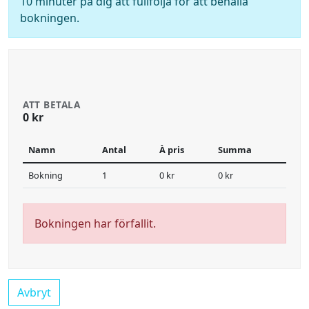
10 minuter på dig att fullfölja för att behålla
bokningen.
ATT BETALA
0 kr
Namn
Antal
À pris
Summa
Bokning
1
0 kr
0 kr
Bokningen har förfallit.
Avbryt