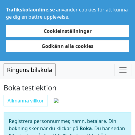
Trafikskolaonline.se
använder cookies för att kunna
ge dig en bättre upplevelse.
Cookieinställningar
Godkänn alla cookies
Ringens bilskola
Boka testlektion
Allmänna villkor
Registrera personnummer, namn, betalare. Din
bokning sker när du klickar på
Boka
. Du har sedan