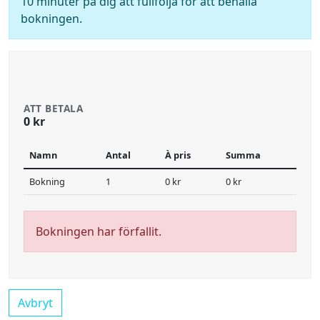
10 minuter på dig att fullfölja för att behålla
bokningen.
ATT BETALA
0 kr
Namn
Antal
À pris
Summa
Bokning
1
0 kr
0 kr
Bokningen har förfallit.
Avbryt