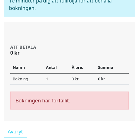
10 minuter på dig att fullfölja för att behålla
bokningen.
ATT BETALA
0 kr
Namn
Antal
À pris
Summa
Bokning
1
0 kr
0 kr
Bokningen har förfallit.
Avbryt