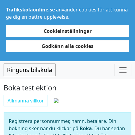
Trafikskolaonline.se
använder cookies för att kunna
ge dig en bättre upplevelse.
Cookieinställningar
Godkänn alla cookies
Ringens bilskola
Boka testlektion
Allmänna villkor
Registrera personnummer, namn, betalare. Din
bokning sker när du klickar på
Boka
. Du har sedan