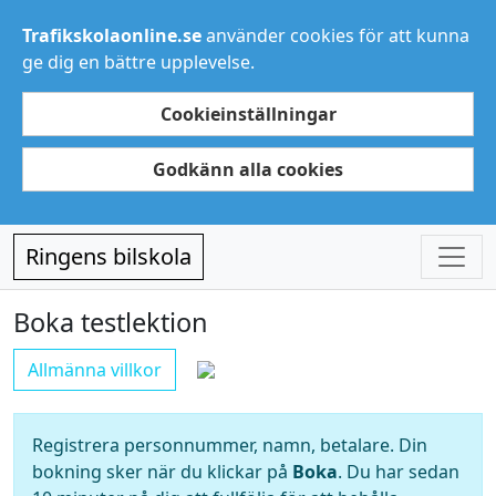
Trafikskolaonline.se
använder cookies för att kunna
ge dig en bättre upplevelse.
Cookieinställningar
Godkänn alla cookies
Ringens bilskola
Boka testlektion
Allmänna villkor
Registrera personnummer, namn, betalare. Din
bokning sker när du klickar på
Boka
. Du har sedan