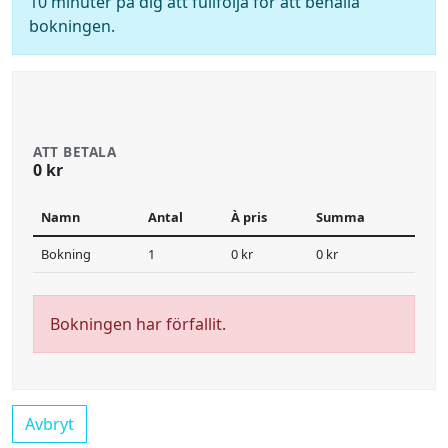
10 minuter på dig att fullfölja för att behålla
bokningen.
ATT BETALA
0 kr
Namn
Antal
À pris
Summa
Bokning
1
0 kr
0 kr
Bokningen har förfallit.
Avbryt