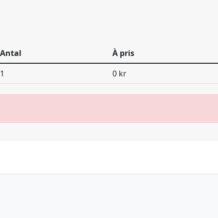
Antal
À pris
1
0 kr